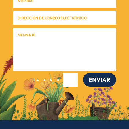
ENVIAR
=
14 + 4